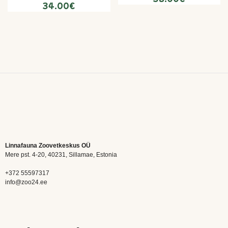
34.00
€
Linnafauna Zoovetkeskus OÜ
Mere pst. 4-20, 40231, Sillamae, Estonia
+372 55597317
info@zoo24.ee