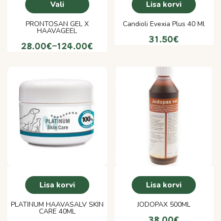
Vali
Lisa korvi
PRONTOSAN GEL X
Candioli Evexia Plus 40 Ml
HAAVAGEEL
31.50
€
28.00
€
–
124.00
€
Lisa korvi
Lisa korvi
PLATINUM HAAVASALV SKIN
JODOPAX 500ML
CARE 40ML
38.00
€