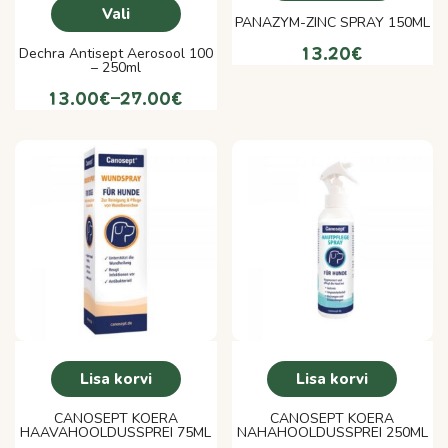
Vali
PANAZYM-ZINC SPRAY 150ML
13.20
€
Dechra Antisept Aerosool 100
– 250ml
13.00
€
–
27.00
€
Lisa korvi
Lisa korvi
CANOSEPT KOERA
CANOSEPT KOERA
HAAVAHOOLDUSSPREI 75ML
NAHAHOOLDUSSPREI 250ML