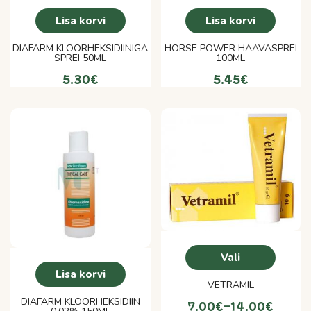
Lisa korvi
Lisa korvi
DIAFARM KLOORHEKSIDIINIGA
HORSE POWER HAAVASPREI
SPREI 50ML
100ML
5.30
€
5.45
€
Vali
Lisa korvi
VETRAMIL
DIAFARM KLOORHEKSIDIIN
7.00
€
–
14.00
€