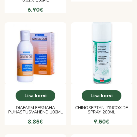
0,02% 150ML
6.90
€
Lisa korvi
Lisa korvi
DIAFARM EESNAHA
CHINOSEPTAN-ZINCOXIDE
PUHASTUSVAHEND 100ML
SPRAY 200ML
8.85
€
9.50
€