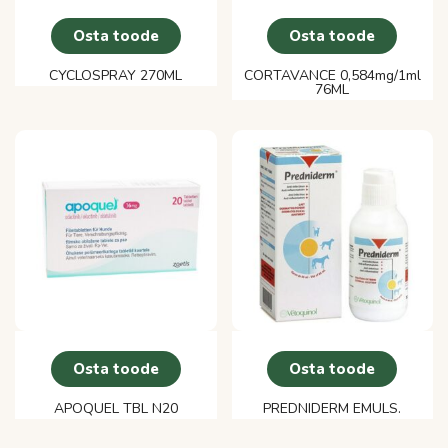
Osta toode
Osta toode
CYCLOSPRAY 270ML
CORTAVANCE 0,584mg/1ml
76ML
Osta toode
Osta toode
APOQUEL TBL N20
PREDNIDERM EMULS.