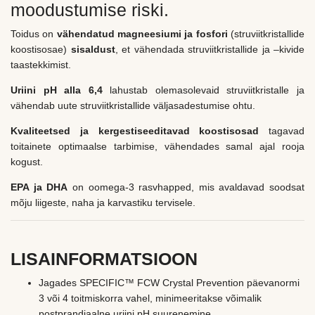
moodustumise riski.
Toidus on
vähendatud magneesiumi ja fosfori
(struviitkristallide
koostisosae)
sisaldust
, et vähendada struviitkristallide ja –kivide
taastekkimist.
Uriini pH alla 6,4
lahustab olemasolevaid struviitkristalle ja
vähendab uute struviitkristallide väljasadestumise ohtu.
Kvaliteetsed ja kergestiseeditavad koostisosad
tagavad
toitainete optimaalse tarbimise, vähendades samal ajal rooja
kogust.
EPA ja DHA
on oomega-3 rasvhapped, mis avaldavad soodsat
mõju liigeste, naha ja karvastiku tervisele.
LISAINFORMATSIOON
Jagades SPECIFIC™ FCW Crystal Prevention päevanormi
3 või 4 toitmiskorra vahel, minimeeritakse võimalik
postprandiaalne uriini pH suurenemine.