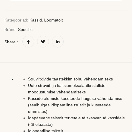
Kategooriad:
Kassid
,
Loomatoit
Bränd:
Specific
Share :
Struviitkivide taastekkimisohu vähendamiseks
Uute struviit- ja kaltsiumoksalaatkristallide
moodustumise vähendamiseks
Kasside alumiste kuseteede haiguse vähendamise
(sealhulgas idiopaatiline tsüstiit ja kuseteede
ummistus)
Igapäevane täistoit tervetele täiskasvanud kassidele
(<8 eluaasta)
Idiopaatiline tsüstiit