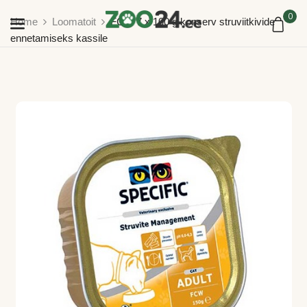
0
Home
Loomatoit
FCW 7 x 100 g konserv struviitkivide
ennetamiseks kassile