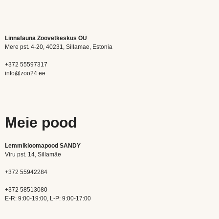
Linnafauna Zoovetkeskus OÜ
Mere pst. 4-20, 40231, Sillamae, Estonia
+372 55597317
info@zoo24.ee
Meie pood
Lemmikloomapood SANDY
Viru pst. 14, Sillamäe
+372 55942284
+372 58513080
E-R: 9:00-19:00, L-P: 9:00-17:00