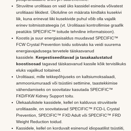
Struviitne urolitiaas on vaid üks kassidel esineda võivatest
urolitiaasi liikidest. Ülioluline on määrata kindlaks kusekivi
liik, kuna erinevat liiki kusekivide puhul võib olla vajalik
erinev toitmisstrateegia (vt. Urolitiaasi kontrollimise graafik
peatükis SPECIFIC™ toitude tehniline informatsioon).
Koostis ja suur energiasisaldus muudavad SPECIFIC™
FCW Crystal Prevention toidu sobivaks ka veidi suurema
energiavajadusega tervetele täiskasvanud
kassidele.
Kergestiseeditavad ja tasakaalustatud
koostisosad
tagavad täiskasvanud kassile kõik tervislikuks
eluks vajalikud toitained.
Urolitiaasi, mille tekkepõhjuseks on kaltsiumoksalaadi,
ammooniumuraadi või tsüstiini settimine, taastekkimise
vähendamiseks on soovitatav kasutada SPECIFIC™
FKD/FKW Kidney Support toitu.
Ülekaalulistele kassidele, kellel on kalduvus struviitsele
urolitiaasile, on soovitatavad SPECIFIC™ FCD-L Crystal
Prevention, SPECIFIC™ FXD Adult või SPECIFIC™ FRD
Weight Reduction toidud.
Kassidele, kellel on korduvalt esinenud idiopaatilist tsüstiiti,