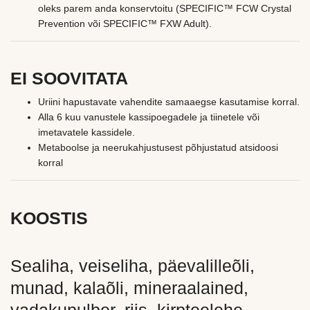
oleks parem anda konservtoitu (SPECIFIC™ FCW Crystal
Prevention või SPECIFIC™ FXW Adult).
EI SOOVITATA
Uriini hapustavate vahendite samaaegse kasutamise korral.
Alla 6 kuu vanustele kassipoegadele ja tiinetele või
imetavatele kassidele.
Metaboolse ja neerukahjustusest põhjustatud atsidoosi
korral
KOOSTIS
Sealiha, veiseliha, päevalilleõli,
munad, kalaõli, mineraalained,