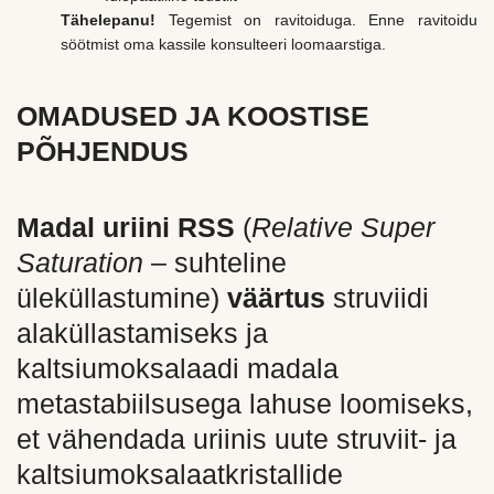
Tähelepanu!
Tegemist on ravitoiduga. Enne ravitoidu
söötmist oma kassile konsulteeri loomaarstiga.
OMADUSED JA KOOSTISE
PÕHJENDUS
Madal uriini RSS
(
Relative Super
Saturation
– suhteline
üleküllastumine)
väärtus
struviidi
alaküllastamiseks ja
kaltsiumoksalaadi madala
metastabiilsusega lahuse loomiseks,
et vähendada uriinis uute struviit- ja
kaltsiumoksalaatkristallide