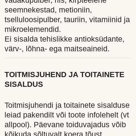
vadakupulber, riis, kirpteelehe
seemnekestad, metioniin,
tselluloosipulber, tauriin, vitamiinid ja
mikroelemendid.
Ei sisalda tehislikke antioksüdante,
värv-, lõhna- ega maitseaineid.
TOITMISJUHEND JA TOITAINETE
SISALDUS
Toitmisjuhendi ja toitainete sisalduse
leiad pakendilt või toote infolehelt (vt
allpool). Päevane toiduvajadus võib
kõikuda sõltuvalt koera tõust,