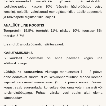
Eelželatiniseeritud maisitärklis, glütseriin, pärmiekstraktid,
tselluloosipulber, kaseiin 10% (trüpsiin hüdrolüüsitud veise
kaseiin), sojaõlist valmistatud monoglütseriidide äädikhappeestrid
ja rasvhapete diglütseriidid, sojaõli.
ANALÜÜTILINE KOOSTIS
Toorproteiin 19,8%, toortuhk 11%, niiskus 10%, toorrasv 8%,
toorkiud 3,7%.
Lisandid:
antioksüdandid, säilitusained.
KASUTAMISJUHIS
Suukaudselt. Soovitatav on anda päevane kogus ühe
söötmiskorraga.
Lühiajaline kasutamine:
Alustage manustamist 1 … 2 päeva
enne oodatavat sündmust või keskkonnamuutust. Mõned loomad
vajavad varasemat manustamist (5 … 7 päeva enne). Päevast
kogust saab suurendada, konsulteerides oma veterinaararsti või
tervishoiutöötajaga. Puhas, värske vesi peaks alati olema
kättesaadav.