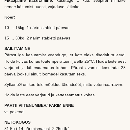
Pikaajaline kasutamine:
kasutage 1 kuu, seejärel hinnake
nende käitumist uuesti, vajadusel jätkake.
Koer:
10 … 15kg: 1 närimistablett päevas
15 … 30kg: 2 närimistabletti päevas
SÄILITAMINE
Pärast iga kasutamist veenduge, et kott oleks tihedalt suletud.
Hoida kuivas kohas toatemperatuuril ja alla 25°C. Hoida laste eest
varjatud ja kättesaamatus kohas. Pärast avamist kasutada 28
päeva jooksul ainult loomadel kasutamiseks.
Zylkene® on koertele mõeldud täiendsööt, mitte veterinaarravim.
Hoida laste eest varjatud ja kättesaamatus kohas.
PARTII VIITENUMBER/ PARIM ENNE
vt. pakend.
NETOKOGUS
31,5g ( 14 närimismaiust, 2,25g tk )