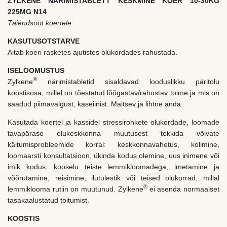
ZYLKENE NÄRIMISTABLETT KESKMINE KOER 10-30KG
225MG N14
Täiendsööt koertele
KASUTUSOTSTARVE
Aitab koeri rasketes ajutistes olukordades rahustada.
ISELOOMUSTUS
®
Zylkene
närimistabletid sisaldavad looduslikku päritolu
koostisosa, millel on tõestatud lõõgastav/rahustav toime ja mis on
saadud piimavalgust, kaseiinist. Maitsev ja lihtne anda.
Kasutada koertel ja kassidel stressirohkete olukordade, loomade
tavapärase elukeskkonna muutusest tekkida võivate
käitumisprobleemide korral: keskkonnavahetus, kolimine,
loomaarsti konsultatsioon, ükinda kodus olemine, uus inimene või
imik kodus, kooselu teiste lemmikloomadega, imetamine ja
võõrutamine, reisimine, ilutulestik või teised olukorrad, millal
®
lemmiklooma rutiin on muutunud. Zylkene
ei asenda normaalset
tasakaalustatud toitumist.
KOOSTIS