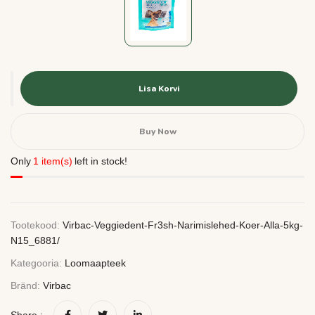
Lisa Korvi
Buy Now
Only
1 item(s)
left in stock!
Tootekood:
Virbac-Veggiedent-Fr3sh-Narimislehed-Koer-Alla-5kg-
N15_6881/
Kategooria:
Loomaapteek
Bränd:
Virbac
Share :