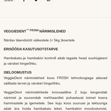
™ FR3SH
VEGGIEDENT
NÄRIMISLEHED
Näritav täiendsööt väikestele (< 5kg )koertele.
ERISÖÖDA KASUTUSOTSTARVE
Hambakatu-ja hambakivi kontroll aitab tagada head suuhügieeni
ja värsket hingeõhku.
ISELOOMUSTUS
VeggieDent närimislehed koos FR3SH tehnoloogiaga aitavad
säilitada tervet ja värsket hingeõhku.
VeggieDent närimislehtede innovaatiline Z kuju kergendab
närimist ja suurendab mehhaanilist puhastavat toimet koera
hammastele ja igemetele. See kuju koos suuruse ja tektuuriga
aitab ära hoida hambakatu teket, hambakivi moodustumist,