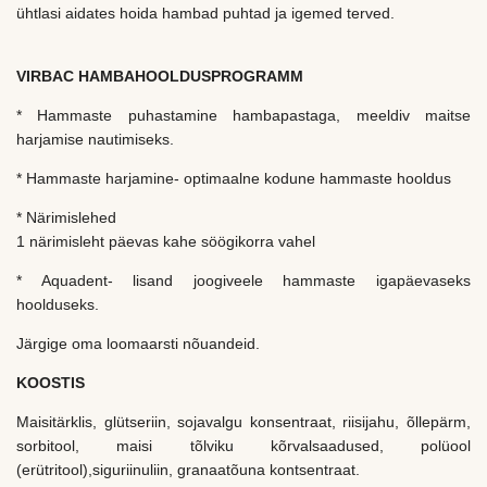
ühtlasi aidates hoida hambad puhtad ja igemed terved.
VIRBAC HAMBAHOOLDUSPROGRAMM
* Hammaste puhastamine hambapastaga, meeldiv maitse
harjamise nautimiseks.
* Hammaste harjamine- optimaalne kodune hammaste hooldus
* Närimislehed
1 närimisleht päevas kahe söögikorra vahel
* Aquadent- lisand joogiveele hammaste igapäevaseks
hoolduseks.
Järgige oma loomaarsti nõuandeid.
KOOSTIS
Maisitärklis, glütseriin, sojavalgu konsentraat, riisijahu, õllepärm,
sorbitool, maisi tõlviku kõrvalsaadused, polüool
(erütritool),siguriinuliin, granaatõuna kontsentraat.