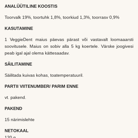
ANALÜÜTILINE KOOSTIS
Toorvalk 19%, toortuhk 1,8%, toorkiud 1,3%, toorrasv 0,9%
KASUTAMINE
1 VeggieDent maius päevas pärast või vastavalt loomaaarsti
soovitusele. Maius on sobiv alla 5 kg koertele. Värske joogivesi
peab igal ajal olema kättesaadav.
SÄILITAMINE
Säilitada kuivas kohas, toatemperatuuril.
PARTII VIITENUMBER/ PARIM ENNE
vt. pakend.
PAKEND
15 närimislehte
NETOKAAL
120 g