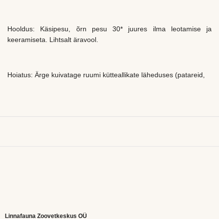
Hooldus: Käsipesu, õrn pesu 30* juures ilma leotamise ja
keeramiseta. Lihtsalt äravool.
Hoiatus: Ärge kuivatage ruumi kütteallikate läheduses (patareid,
Linnafauna Zoovetkeskus OÜ