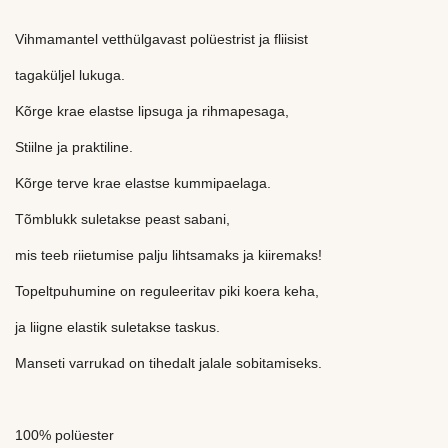
Vihmamantel vetthülgavast polüestrist ja fliisist
tagaküljel lukuga.
Kõrge krae elastse lipsuga ja rihmapesaga,
Stiilne ja praktiline.
Kõrge terve krae elastse kummipaelaga.
Tõmblukk suletakse peast sabani,
mis teeb riietumise palju lihtsamaks ja kiiremaks!
Topeltpuhumine on reguleeritav piki koera keha,
ja liigne elastik suletakse taskus.
Manseti varrukad on tihedalt jalale sobitamiseks.
100% polüester