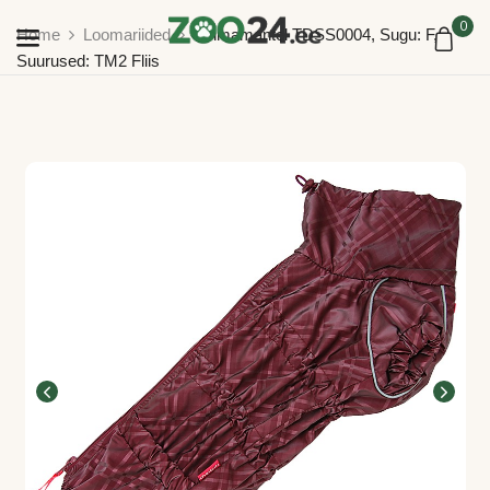
0
Home
Loomariided
Vihmamantel TDSS0004, Sugu: F,
Suurused: TM2 Fliis