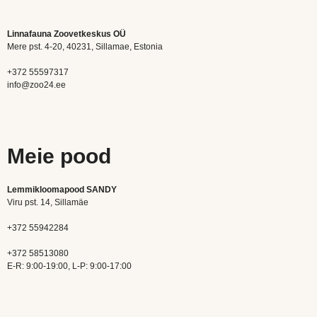
Linnafauna Zoovetkeskus OÜ
Mere pst. 4-20, 40231, Sillamae, Estonia
+372 55597317
info@zoo24.ee
Meie pood
Lemmikloomapood SANDY
Viru pst. 14, Sillamäe
+372 55942284
+372 58513080
E-R: 9:00-19:00, L-P: 9:00-17:00