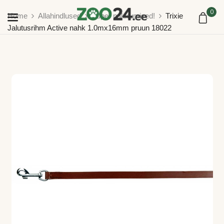
0
Home
Allahindlused
Super pakkumised!
Trixie
Jalutusrihm Active nahk 1.0mx16mm pruun 18022