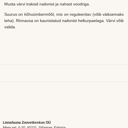
Musta värvi traksid nailonist ja nahast voodriga.
Suurus on kõhuümbermõõt, mis on reguleeritav (võib väiksemaks
teha). Rinnaosa on kaunistatud nailonist helkurpaelaga. Värvi võib
valida.
Linnafauna Zoovetkeskus OÜ
Mere pst. 4-20, 40231, Sillamae, Estonia