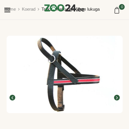
0
Home
Koerad
Traksid Helkuriga 60cm lukuga