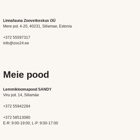
Linnafauna Zoovetkeskus OÜ
Mere pst. 4-20, 40231, Sillamae, Estonia
+372 55597317
info@zoo24.ee
Meie pood
Lemmikloomapood SANDY
Viru pst. 14, Sillamäe
+372 55942284
+372 58513080
E-R: 9:00-19:00, L-P: 9:00-17:00