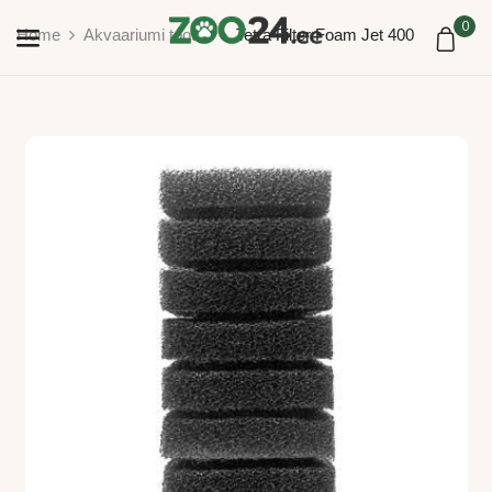
0
Home
Akvaariumi tooted
Tetra Filter Foam Jet 400