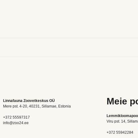
Meie p
Linnafauna Zoovetkeskus OÜ
Mere pst. 4-20, 40231, Sillamae, Estonia
Lemmikloomapo
+372 55597317
Viru pst. 14, Silla
info@zoo24.ee
+372 55942284