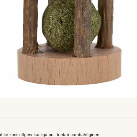
tahke kassinõgesekuuliga puit toetab hambahügieeni