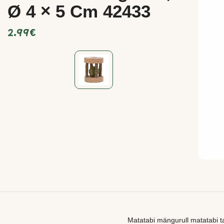
Ø 4 × 5 Cm 42433
2.99
€
Matatabi mängurull matatabi 