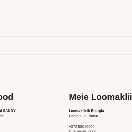
ood
Meie Loomaklii
od SANDY
Loomakliinik Energia
mäe
Energia 2a, Narva
+372 58016900