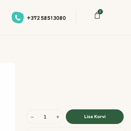
0
+372 58513080
Lisa Korvi