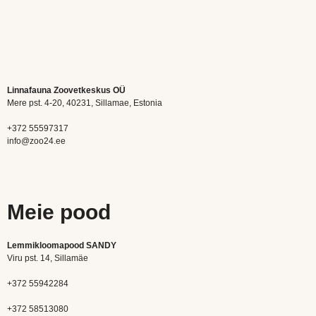
Linnafauna Zoovetkeskus OÜ
Mere pst. 4-20, 40231, Sillamae, Estonia
+372 55597317
info@zoo24.ee
Meie pood
Lemmikloomapood SANDY
Viru pst. 14, Sillamäe
+372 55942284
+372 58513080