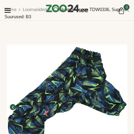
0
Home
Loomariided
Soe kombinesoon TDW0336, Sugu: M,
Suurused: B3