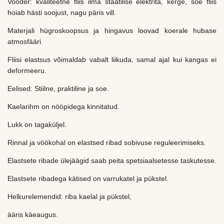
Vooder: kvaliteetne fliis ilma staatilise elektrita, kerge, soe fliis
hoiab hästi soojust, nagu päris vill.
Materjali hügroskoopsus ja hingavus loovad koerale hubase
atmosfääri.
Fliisi elastsus võimaldab vabalt liikuda, samal ajal kui kangas ei
deformeeru.
Eelised: Stiilne, praktiline ja soe.
Kaelarihm on nööpidega kinnitatud.
Lukk on tagaküljel.
Rinnal ja vöökohal on elastsed ribad sobivuse reguleerimiseks.
Elastsete ribade ülejäägid saab peita spetsiaalsetesse taskutesse.
Elastsete ribadega kätised on varrukatel ja pükstel.
Helkurelemendid: riba kaelal ja pükstel,
ääris käeaugus.