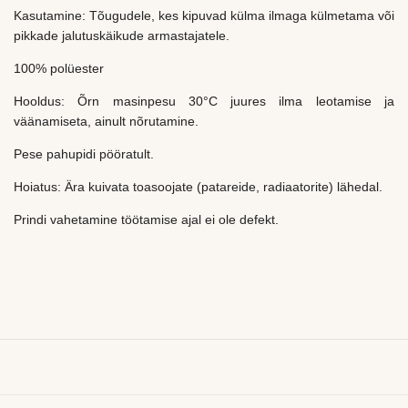
Kasutamine: Tõugudele, kes kipuvad külma ilmaga külmetama või
pikkade jalutuskäikude armastajatele.
100% polüester
Hooldus: Õrn masinpesu 30°C juures ilma leotamise ja
väänamiseta, ainult nõrutamine.
Pese pahupidi pööratult.
Hoiatus: Ära kuivata toasoojate (patareide, radiaatorite) lähedal.
Prindi vahetamine töötamise ajal ei ole defekt.