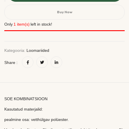
Buy Now
Only
1 item(s)
left in stock!
Kategooria:
Loomariided
Share :
SOE KOMBINATSIOON
Kasutatud materjalid:
pealmine osa: vetthülgav polüester.