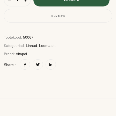
Buy Now
Tootekood:
50067
Kategooriad:
Linnud
,
Loomatoit
Bränd:
Vitapol
Share :