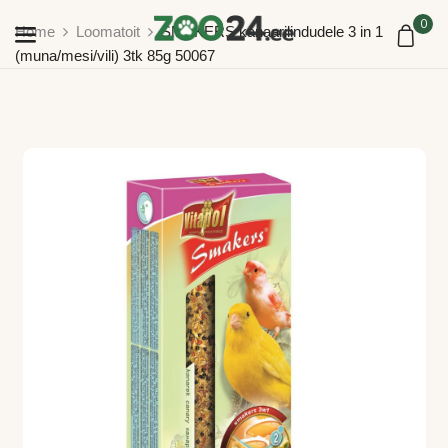
0
Home
Loomatoit
SMAKERS kanaarilindudele 3 in 1
(muna/mesi/vili) 3tk 85g 50067