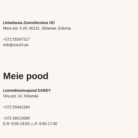
Linnafauna Zoovetkeskus OÜ
Mere pst. 4-20, 40231, Sillamae, Estonia
+372 55597317
info@zoo24.ee
Meie pood
Lemmikloomapood SANDY
Viru pst. 14, Sillamäe
+372 55942284
+372 58513080
E-R: 9:00-19:00, L-P: 9:00-17:00