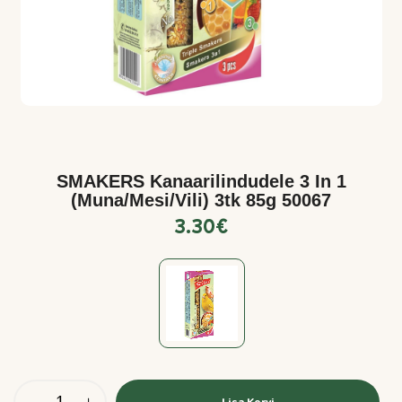
SMAKERS Kanaarilindudele 3 In 1
(muna/mesi/vili) 3tk 85g 50067
3.30
€
Lisa Korvi