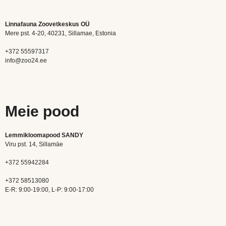
Linnafauna Zoovetkeskus OÜ
Mere pst. 4-20, 40231, Sillamae, Estonia
+372 55597317
info@zoo24.ee
Meie pood
Lemmikloomapood SANDY
Viru pst. 14, Sillamäe
+372 55942284
+372 58513080
E-R: 9:00-19:00, L-P: 9:00-17:00