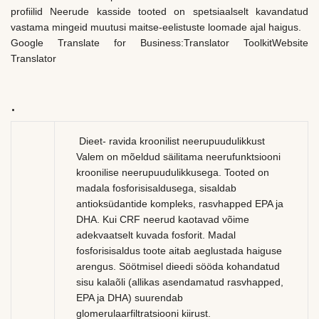
profiilid Neerude kasside tooted on spetsiaalselt kavandatud
vastama mingeid muutusi maitse-eelistuste loomade ajal haigus.
Google Translate for Business:Translator ToolkitWebsite
Translator
.
Dieet- ravida kroonilist neerupuudulikkust
Valem on mõeldud säilitama neerufunktsiooni
kroonilise neerupuudulikkusega. Tooted on
madala fosforisisaldusega, sisaldab
antioksüdantide kompleks, rasvhapped EPA ja
DHA. Kui CRF neerud kaotavad võime
adekvaatselt kuvada fosforit. Madal
fosforisisaldus toote aitab aeglustada haiguse
arengus. Söötmisel dieedi sööda kohandatud
sisu kalaõli (allikas asendamatud rasvhapped,
EPA ja DHA) suurendab
glomerulaarfiltratsiooni kiirust.