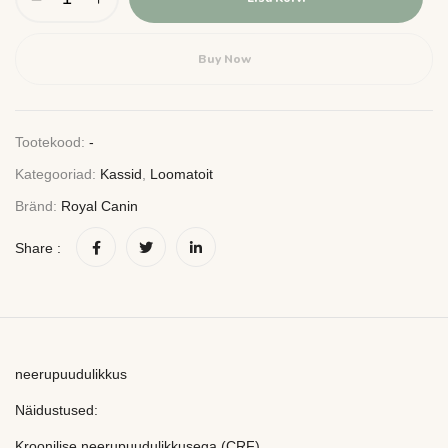
Buy Now
Tootekood:
-
Kategooriad:
Kassid
,
Loomatoit
Bränd:
Royal Canin
Share :
neerupuudulikkus
Näidustused:
Kroonilise neerupuudulikkusega (CRF)