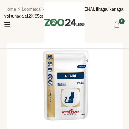
Home
Loomatoit
VHN Royal Canin RENAL lihaga. kanaga
voi tunaga (12X 85g) kass
0