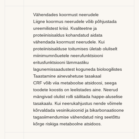
Vähendades koormust neerudele
Liigne koormus neerudele võib põhjustada
ureemilistest kriisi. Kvaliteetne ja
proteiinisisaldus kohandatud aidata
vähendada koormust neerudele. Kui
proteiinisisalduse toitumises ületab oluliselt
miinimumnõuetele neerufunktsiooni
eritusfunktsiooni lämmastiku
lagunemissaadustest koguneda bioloogilistes
Taastamine ainevahetuse tasakaal
CRF võib viia metaboolse atsidoosi, seega
toodete koostis on leelistades aine. Neerud
mängivad olulist rolli säilitada happe-aluselise
tasakaalu. Kui neerukahjustus nende võimele
kõrvaldada vesinikuioonid ja bikarbonaatioone
tagasiimendumise vähendatud ning seetõttu
kõrge riskiga metaboolne atsidoos.