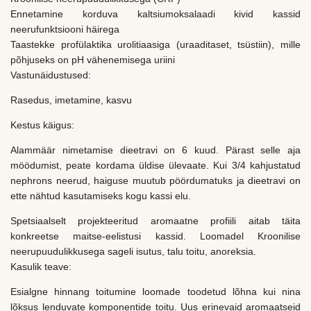
Ennetamine korduva kaltsiumoksalaadi kivid kassid
neerufunktsiooni häirega
Taastekke profülaktika urolitiaasiga (uraaditaset, tsüstiin), mille
põhjuseks on pH vähenemisega uriini
Vastunäidustused:
Rasedus, imetamine, kasvu
Kestus käigus:
Alammäär nimetamise dieetravi on 6 kuud. Pärast selle aja
möödumist, peate kordama üldise ülevaate. Kui 3/4 kahjustatud
nephrons neerud, haiguse muutub pöördumatuks ja dieetravi on
ette nähtud kasutamiseks kogu kassi elu.
Spetsiaalselt projekteeritud aromaatne profiili aitab täita
konkreetse maitse-eelistusi kassid. Loomadel Kroonilise
neerupuudulikkusega sageli isutus, talu toitu, anoreksia.
Kasulik teave:
Esialgne hinnang toitumine loomade toodetud lõhna kui nina
lõksus lenduvate komponentide toitu. Uus erinevaid aromaatseid