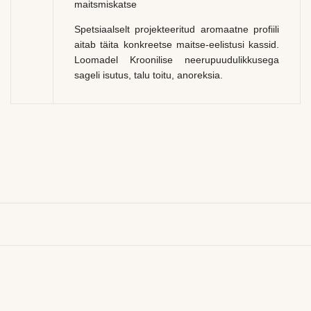
maitsmiskatse
Spetsiaalselt projekteeritud aromaatne profiili
aitab täita konkreetse maitse-eelistusi kassid.
Loomadel Kroonilise neerupuudulikkusega
sageli isutus, talu toitu, anoreksia.