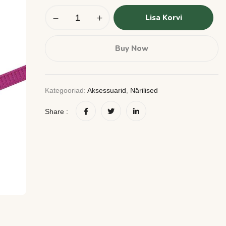
Lisa Korvi
Buy Now
Kategooriad:
Aksessuarid
,
Närilised
Share :