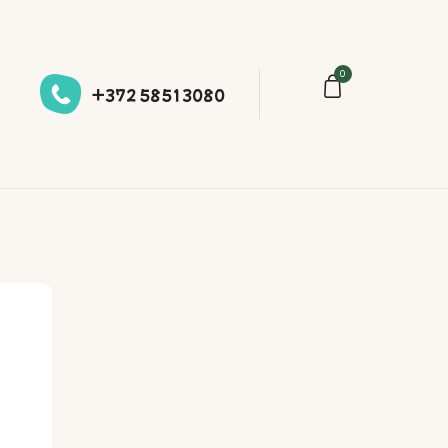
0
+372 58513080