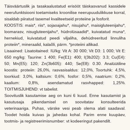
Täisväärtuslik ja tasakaalustatud erisööt täiskasvanud kassidele
neerufunktsiooni toetamiseks kroonilise neerupuudulikkuse korral,
sisaldab piiratud tasemel kvaliteetseid proteiine ja fosforit.
KOOSTIS: mais*, riis*, sojaoajahu*, nisujahu*, maisigluteenijahu*,
loomarasv, nisugluteenijahu*, hüdrolüsaadid*, kuivatatud muna*,
hernekiud, kuivatatud peedi viljaliha, dehüdreeritud linnuliha
proteiin*, mineraalid, kalaõli, pärm. *proteiini allikad.
Lisaained: Lisatoitained: IU/kg: Vit A: 30 000; Vit D3: 1 000; Vit E:
650 mg/kg: Taurine: 1 400; Fe(E1): 400; I(3b202): 3.3; Cu(E4):
50; Mn(E5): 120; Zn(3b605): 440; Se(E8): 0.30. Analüütiline
koostis: proteiin: 26,0%, rasvasisaldus: 12,0%, Toortuhk: 4,5%,
toorkiud: 3,0%, kaltsium: 0,6%, fosfor: 0,5%, naatrium: 0,2%,
kaalium: 0,8%, asendamatud rasvhapped: 1,25%.
TOITMISJUHEND: vt tabelist.
Soovituslik kasutamise aeg on kuni 6 kuud. Enne kasutamist ja
kasutusaja pikendamisel on soovitatav konsulteerida
veterinaariga. Puhas, värske vesi peab olema alati saadaval.
Toodet hoida kuivas ja jahedas kohal. Parim enne kuupäev,
tootmis- ja registreerimisnumber: vt kodeeringut pakendilt.