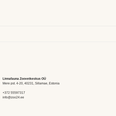
Linnafauna Zoovetkeskus OÜ
Mere pst. 4-20, 40231, Sillamae, Estonia
+372 55597317
info@zoo24.ee