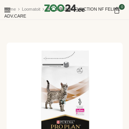
0
Home
Loomatoit
PPVD RENAL FUNCTION NF FELINE
ADV.CARE