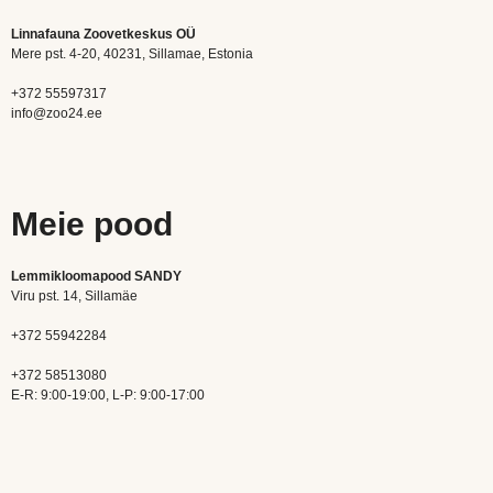
Linnafauna Zoovetkeskus OÜ
Mere pst. 4-20, 40231, Sillamae, Estonia
+372 55597317
info@zoo24.ee
Meie pood
Lemmikloomapood SANDY
Viru pst. 14, Sillamäe
+372 55942284
+372 58513080
E-R: 9:00-19:00, L-P: 9:00-17:00