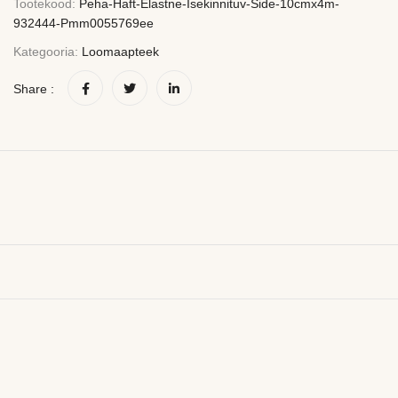
Tootekood:
Peha-Haft-Elastne-Isekinnituv-Side-10cmx4m-
932444-Pmm0055769ee
Kategooria:
Loomaapteek
Share :