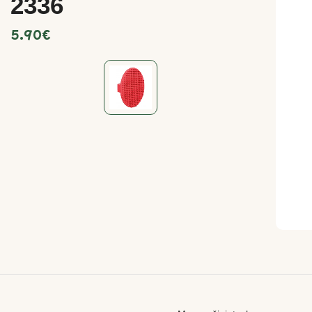
2336
5.90
€