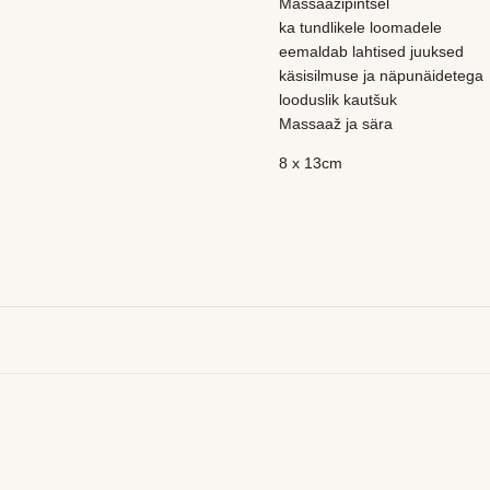
Massaažipintsel
ka tundlikele loomadele
eemaldab lahtised juuksed
käsisilmuse ja näpunäidetega
looduslik kautšuk
Massaaž ja sära
8 x 13cm