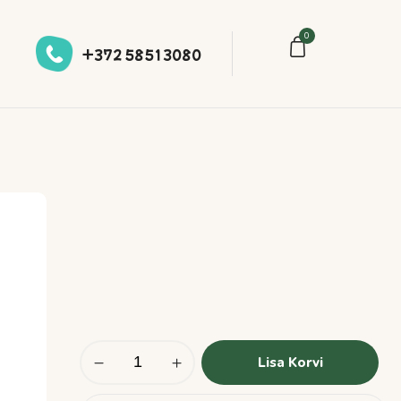
0
+372 58513080
Lisa Korvi