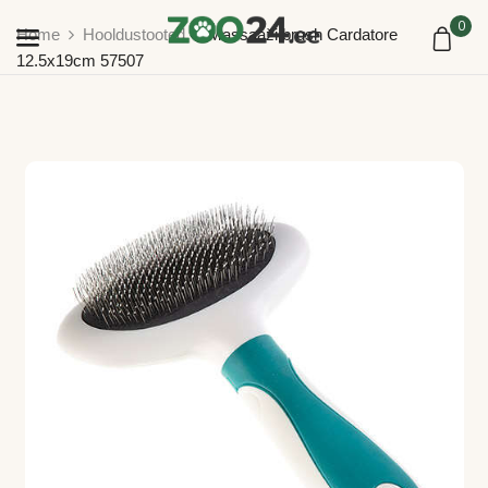
0
Home
Hooldustooted
Massaaži brush Cardatore
12.5x19cm 57507