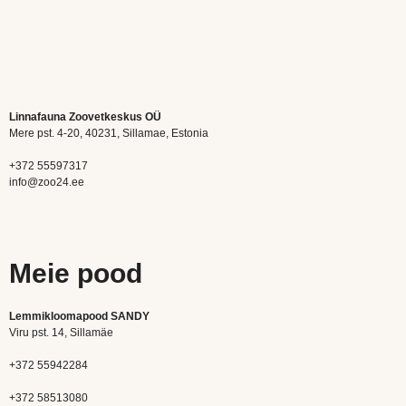
Linnafauna Zoovetkeskus OÜ
Mere pst. 4-20, 40231, Sillamae, Estonia
+372 55597317
info@zoo24.ee
Meie pood
Lemmikloomapood SANDY
Viru pst. 14, Sillamäe
+372 55942284
+372 58513080