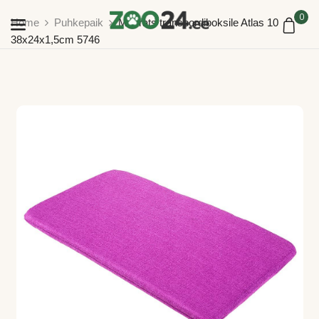
0
Home
Puhkepaik
Madrats transpordiboksile Atlas 10
38x24x1,5cm 5746