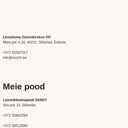
Linnafauna Zoovetkeskus OÜ
Mere pst. 4-20, 40231, Sillamae, Estonia
+372 55597317
info@zoo24.ee
Meie pood
Lemmikloomapood SANDY
Viru pst. 14, Sillamäe
+372 55942284
+372 58513080