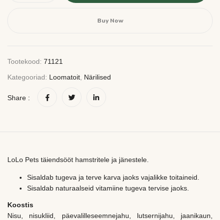
Buy Now
Tootekood:
71121
Kategooriad:
Loomatoit
,
Närilised
Share :
LoLo Pets täiendsööt hamstritele ja jänestele.
Sisaldab tugeva ja terve karva jaoks vajalikke toitaineid.
Sisaldab naturaalseid vitamiine tugeva tervise jaoks.
Koostis
Nisu, nisukliid, päevalilleseemnejahu, lutsernijahu, jaanikaun,