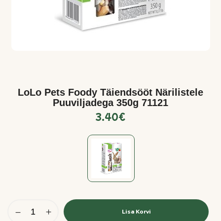
LoLo Pets Foody Täiendsööt Närilistele
Puuviljadega 350g 71121
3.40
€
Lisa Korvi