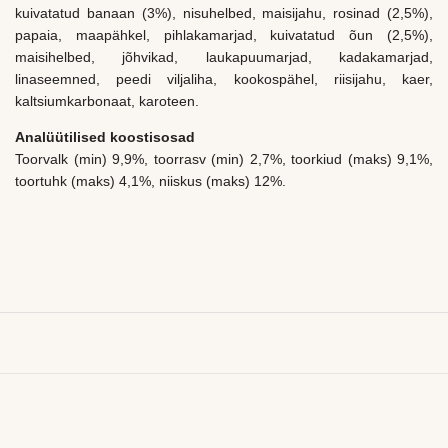
kuivatatud banaan (3%), nisuhelbed, maisijahu, rosinad (2,5%),
papaia, maapähkel, pihlakamarjad, kuivatatud õun (2,5%),
maisihelbed, jõhvikad, laukapuumarjad, kadakamarjad,
linaseemned, peedi viljaliha, kookospähel, riisijahu, kaer,
kaltsiumkarbonaat, karoteen.
Analüütilised koostisosad
Toorvalk (min) 9,9%, toorrasv (min) 2,7%, toorkiud (maks) 9,1%,
toortuhk (maks) 4,1%, niiskus (maks) 12%.