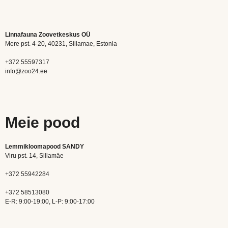
Linnafauna Zoovetkeskus OÜ
Mere pst. 4-20, 40231, Sillamae, Estonia
+372 55597317
info@zoo24.ee
Meie pood
Lemmikloomapood SANDY
Viru pst. 14, Sillamäe
+372 55942284
+372 58513080
E-R: 9:00-19:00, L-P: 9:00-17:00