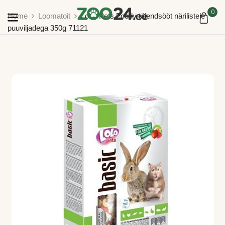
0
Home
Loomatoit
LoLo Pets Foody täiendsööt närilistele
puuviljadega 350g 71121