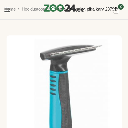
0
Home
Hooldustooted
Karva Untangler, pika karv 23791