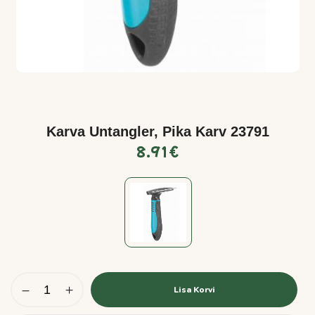
Karva Untangler, Pika Karv 23791
8.91
€
Lisa Korvi