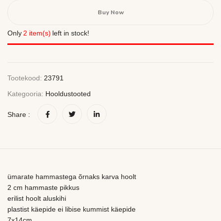
Buy Now
Only
2 item(s)
left in stock!
Tootekood:
23791
Kategooria:
Hooldustooted
Share :
ümarate hammastega õrnaks karva hoolt
2 cm hammaste pikkus
erilist hoolt aluskihi
plastist käepide ei libise kummist käepide
7x14cm