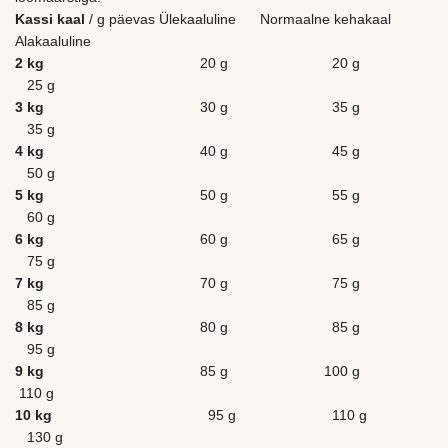
Kassi kaal
/ g päevas Ülekaaluline Normaalne kehakaal
Alakaaluline
2 kg
20 g 20 g
25 g
3 kg
30 g 35 g
35 g
4 kg
40 g 45 g
50 g
5 kg
50 g 55 g
60 g
6 kg
60 g 65 g
75 g
7 kg
70 g 75 g
85 g
8 kg
80 g 85 g
95 g
9 kg
85 g 100 g
110 g
10 kg
95 g 110 g
130 g