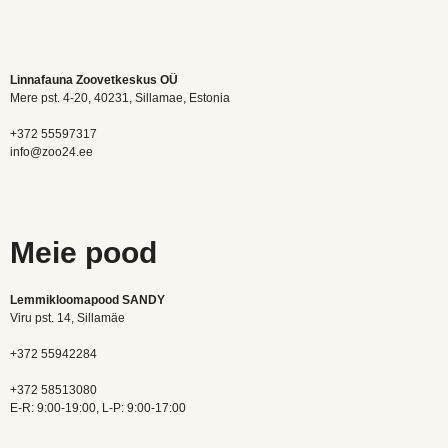
Linnafauna Zoovetkeskus OÜ
Mere pst. 4-20, 40231, Sillamae, Estonia
+372 55597317
info@zoo24.ee
Meie pood
Lemmikloomapood SANDY
Viru pst. 14, Sillamäe
+372 55942284
+372 58513080
E-R: 9:00-19:00, L-P: 9:00-17:00