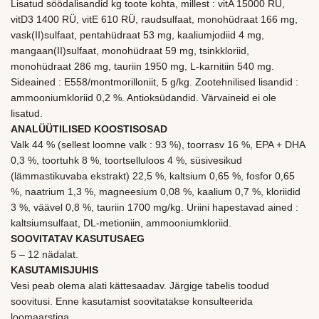
Lisatud söödalisandid kg toote kohta, millest : vitA 15000 RÜ,
vitD3 1400 RÜ, vitE 610 RÜ, raudsulfaat, monohüdraat 166 mg,
vask(II)sulfaat, pentahüdraat 53 mg, kaaliumjodiid 4 mg,
mangaan(II)sulfaat, monohüdraat 59 mg, tsinkkloriid,
monohüdraat 286 mg, tauriin 1950 mg, L-karnitiin 540 mg.
Sideained : E558/montmorilloniit, 5 g/kg. Zootehnilised lisandid :
ammooniumkloriid 0,2 %. Antioksüdandid. Värvaineid ei ole
lisatud.
ANALÜÜTILISED KOOSTISOSAD
Valk 44 % (sellest loomne valk : 93 %), toorrasv 16 %, EPA + DHA
0,3 %, toortuhk 8 %, toortselluloos 4 %, süsivesikud
(lämmastikuvaba ekstrakt) 22,5 %, kaltsium 0,65 %, fosfor 0,65
%, naatrium 1,3 %, magneesium 0,08 %, kaalium 0,7 %, kloriidid
3 %, väävel 0,8 %, tauriin 1700 mg/kg. Uriini hapestavad ained :
kaltsiumsulfaat, DL-metioniin, ammooniumkloriid.
SOOVITATAV KASUTUSAEG
5 – 12 nädalat.
KASUTAMISJUHIS
Vesi peab olema alati kättesaadav. Järgige tabelis toodud
soovitusi. Enne kasutamist soovitatakse konsulteerida
loomaarstiga.