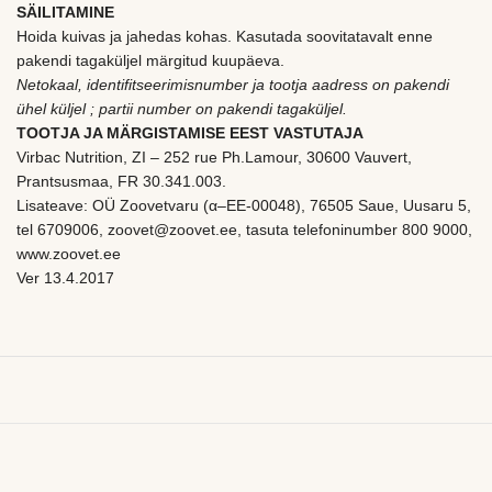
SÄILITAMINE
Hoida kuivas ja jahedas kohas. Kasutada soovitatavalt enne
pakendi tagaküljel märgitud kuupäeva.
Netokaal, identifitseerimisnumber ja tootja aadress on pakendi
ühel küljel ; partii number on pakendi tagaküljel.
TOOTJA JA MÄRGISTAMISE EEST VASTUTAJA
Virbac Nutrition, ZI – 252 rue Ph.Lamour, 30600 Vauvert,
Prantsusmaa, FR 30.341.003.
Lisateave: OÜ Zoovetvaru (α–EE-00048), 76505 Saue, Uusaru 5,
tel 6709006, zoovet@zoovet.ee, tasuta telefoninumber 800 9000,
www.zoovet.ee
Ver 13.4.2017