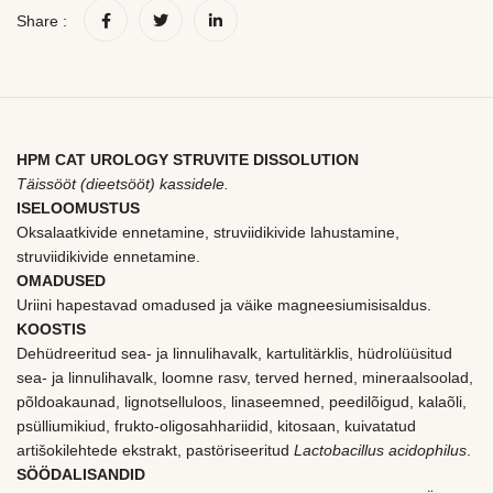
Share :
HPM CAT UROLOGY STRUVITE DISSOLUTION
Täissööt (dieetsööt) kassidele.
ISELOOMUSTUS
Oksalaatkivide ennetamine, struviidikivide lahustamine,
struviidikivide ennetamine.
OMADUSED
Uriini hapestavad omadused ja väike magneesiumisisaldus.
KOOSTIS
Dehüdreeritud sea- ja linnulihavalk, kartulitärklis, hüdrolüüsitud
sea- ja linnulihavalk, loomne rasv, terved herned, mineraalsoolad,
põldoakaunad, lignotselluloos, linaseemned, peedilõigud, kalaõli,
psülliumikiud, frukto-oligosahhariidid, kitosaan, kuivatatud
artišokilehtede ekstrakt, pastöriseeritud
Lactobacillus acidophilus
.
SÖÖDALISANDID