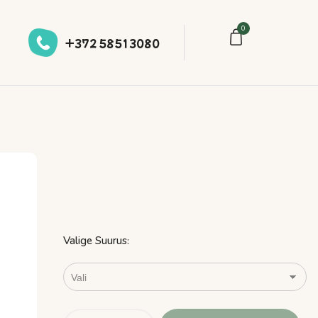
0
+372 58513080
Valige Suurus