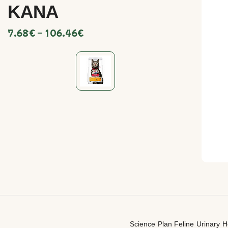
KANA
7.68
€
–
106.46
€
Science Plan Feline Urinary He