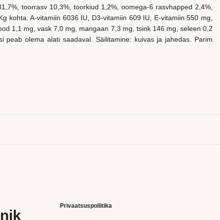
iin 31,7%, toorrasv 10,3%, toorkiud 1,2%, oomega-6 rasvhapped 2,4%,
 kohta: A-vitamiin 6036 IU, D3-vitamiin 609 IU, E-vitamiin 550 mg,
 jood 1,1 mg, vask 7,0 mg, mangaan 7,3 mg, tsink 146 mg, seleen 0,2
esi peab olema alati saadaval. Säilitamine: kuivas ja jahedas. Parim
Privaatsuspoliitika
nik