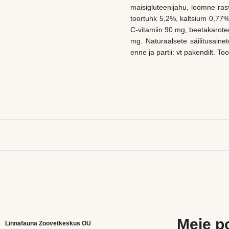
maisigluteenijahu, loomne ras
toortuhk 5,2%, kaltsium 0,77%
C-vitamiin 90 mg, beetakarote
mg. Naturaalsete säilitusainet
enne ja partii: vt pakendilt. T
Meie p
Linnafauna Zoovetkeskus OÜ