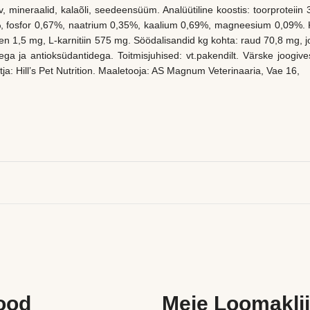
v, mineraalid, kalaõli, seedeensüüm. Analüütiline koostis: toorprote
, fosfor 0,67%, naatrium 0,35%, kaalium 0,69%, magneesium 0,09%. Kg
en 1,5 mg, L-karnitiin 575 mg. Söödalisandid kg kohta: raud 70,8 mg,
ega ja antioksüdantidega. Toitmisjuhised: vt.pakendilt. Värske joogiv
ootja: Hill’s Pet Nutrition. Maaletooja: AS Magnum Veterinaaria, Vae 16,
ood
Meie Loomaklii