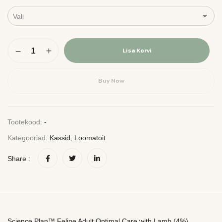
Lisa Korvi
Buy Now
Tootekood:
-
Kategooriad:
Kassid
,
Loomatoit
Share :
Science Plan™ Feline Adult Optimal Care with Lamb (4%)