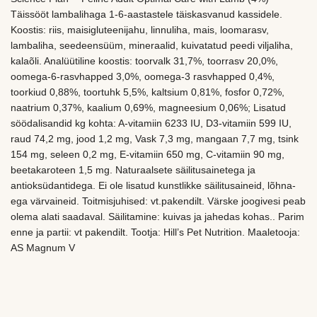
Täissööt lambalihaga 1-6-aastastele täiskasvanud kassidele.
Koostis: riis, maisigluteenijahu, linnuliha, mais, loomarasv,
lambaliha, seedeensüüm, mineraalid, kuivatatud peedi viljaliha,
kalaõli. Analüütiline koostis: toorvalk 31,7%, toorrasv 20,0%,
oomega-6-rasvhapped 3,0%, oomega-3 rasvhapped 0,4%,
toorkiud 0,88%, toortuhk 5,5%, kaltsium 0,81%, fosfor 0,72%,
naatrium 0,37%, kaalium 0,69%, magneesium 0,06%; Lisatud
söödalisandid kg kohta: A-vitamiin 6233 IU, D3-vitamiin 599 IU,
raud 74,2 mg, jood 1,2 mg, Vask 7,3 mg, mangaan 7,7 mg, tsink
154 mg, seleen 0,2 mg, E-vitamiin 650 mg, C-vitamiin 90 mg,
beetakaroteen 1,5 mg. Naturaalsete säilitusainetega ja
antioksüdantidega. Ei ole lisatud kunstlikke säilitusaineid, lõhna-
ega värvaineid. Toitmisjuhised: vt.pakendilt. Värske joogivesi peab
olema alati saadaval. Säilitamine: kuivas ja jahedas kohas.. Parim
enne ja partii: vt pakendilt. Tootja: Hill’s Pet Nutrition. Maaletooja:
AS Magnum V