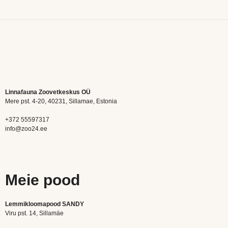
Linnafauna Zoovetkeskus OÜ
Mere pst. 4-20, 40231, Sillamae, Estonia
+372 55597317
info@zoo24.ee
Meie pood
Lemmikloomapood SANDY
Viru pst. 14, Sillamäe