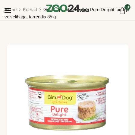
0
Home
Koerad
GimDog – Little Darling Pure Delight tuuni ja
veiselihaga, tarrendis 85 g