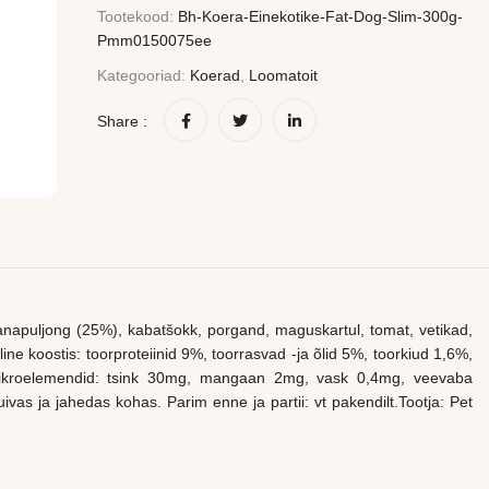
Tootekood:
Bh-Koera-Einekotike-Fat-Dog-Slim-300g-
Pmm0150075ee
Kategooriad:
Koerad
,
Loomatoit
Share :
anapuljong (25%), kabatšokk, porgand, maguskartul, tomat, vetikad,
tiline koostis: toorproteiinid 9%, toorrasvad -ja õlid 5%, toorkiud 1,6%,
 Mikroelemendid: tsink 30mg, mangaan 2mg, vask 0,4mg, veevaba
ivas ja jahedas kohas. Parim enne ja partii: vt pakendilt.Tootja: Pet