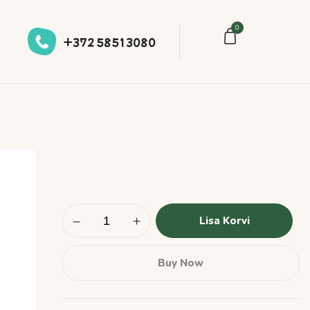
0
+372 58513080
Lisa Korvi
Buy Now