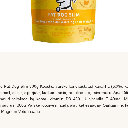
e Fat Dog Slim 300g Koostis: värske konditustatud kanaliha (60%), k
ersell, seller, sigurjuur, kurkum, aniis, roheline tee, mineraalid. Analüü
isatud toitained kg kohta: vitamiin D3 450 IU, vitamiin E 40mg.
suurus: 300g Värske joogivesi hoida alati kättesaadav. Säilitamine: ku
S Magnum Veterinaaria,