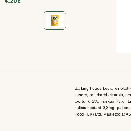
4.20
€
Barking heads koera einekotik
lutsern, rohekarbi ekstrakt, pet
toortuhk 2%, niiskus 79%. L
kaltsiumjodaat 0,3mg. pakendi 
Food (UK) Ltd. Maaletooja: A