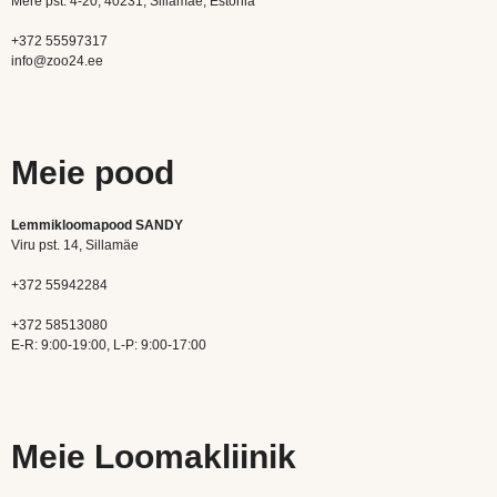
Mere pst. 4-20, 40231, Sillamae, Estonia
+372 55597317
info@zoo24.ee
Meie pood
Lemmikloomapood SANDY
Viru pst. 14, Sillamäe
+372 55942284
+372 58513080
E-R: 9:00-19:00, L-P: 9:00-17:00
Meie Loomakliinik