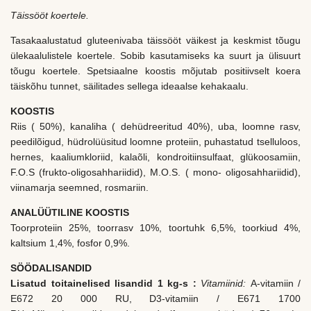
Täissööt koertele.
Tasakaalustatud gluteenivaba täissööt väikest ja keskmist tõugu
ülekaalulistele koertele. Sobib kasutamiseks ka suurt ja ülisuurt
tõugu koertele. Spetsiaalne koostis mõjutab positiivselt koera
täiskõhu tunnet, säilitades sellega ideaalse kehakaalu.
KOOSTIS
Riis ( 50%), kanaliha ( dehüdreeritud 40%), uba, loomne rasv,
peedilõigud, hüdrolüüsitud loomne proteiin, puhastatud tselluloos,
hernes, kaaliumkloriid, kalaõli, kondroitiinsulfaat, glükoosamiin,
F.O.S (frukto-oligosahhariidid), M.O.S. ( mono- oligosahhariidid),
viinamarja seemned, rosmariin.
ANALÜÜTILINE KOOSTIS
Toorproteiin 25%, toorrasv 10%, toortuhk 6,5%, toorkiud 4%,
kaltsium 1,4%, fosfor 0,9%.
SÖÖDALISANDID
Lisatud toitainelised lisandid 1 kg-s :
Vitamiinid:
A-vitamiin /
E672 20 000 RU, D3-vitamiin / E671 1700