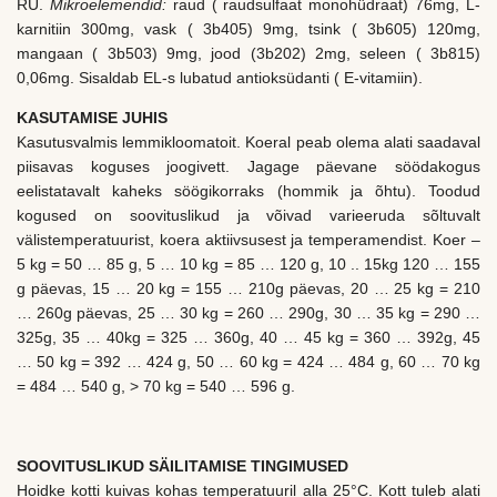
RU.
Mikroelemendid:
raud ( raudsulfaat monohüdraat) 76mg, L-
karnitiin 300mg, vask ( 3b405) 9mg, tsink ( 3b605) 120mg,
mangaan ( 3b503) 9mg, jood (3b202) 2mg, seleen ( 3b815)
0,06mg. Sisaldab EL-s lubatud antioksüdanti ( E-vitamiin).
KASUTAMISE JUHIS
Kasutusvalmis lemmikloomatoit. Koeral peab olema alati saadaval
piisavas koguses joogivett. Jagage päevane söödakogus
eelistatavalt kaheks söögikorraks (hommik ja õhtu). Toodud
kogused on soovituslikud ja võivad varieeruda sõltuvalt
välistemperatuurist, koera aktiivsusest ja temperamendist. Koer –
5 kg = 50 … 85 g, 5 … 10 kg = 85 … 120 g, 10 .. 15kg 120 … 155
g päevas, 15 … 20 kg = 155 … 210g päevas, 20 … 25 kg = 210
… 260g päevas, 25 … 30 kg = 260 … 290g, 30 … 35 kg = 290 …
325g, 35 … 40kg = 325 … 360g, 40 … 45 kg = 360 … 392g, 45
… 50 kg = 392 … 424 g, 50 … 60 kg = 424 … 484 g, 60 … 70 kg
= 484 … 540 g, > 70 kg = 540 … 596 g.
SOOVITUSLIKUD SÄILITAMISE TINGIMUSED
Hoidke kotti kuivas kohas temperatuuril alla 25°C. Kott tuleb alati