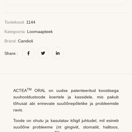
Tootekood:
1144
Kategooria:
Loomaapteek
Bränd:
Candioli
Share :
TM
ACTEA
ORAL on uudse patenteeritud koostisega
suuhooldustoode koertele ja kassidele, mis pakub
tõhusat abi erinevate suuõõnepõletike ja probleemide
ravis.
Toode on ohutu ja kasutatav kõigil juhtudel, mil esineb
suuõõne probleeme (nt gingiviit, stomatiit, halitoos,