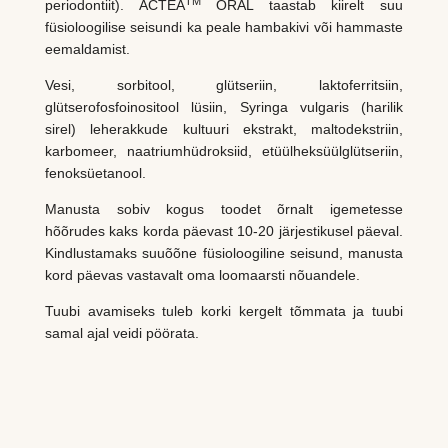
TM
periodontiit). ACTEA
ORAL taastab kiirelt suu
füsioloogilise seisundi ka peale hambakivi või hammaste
eemaldamist.
Vesi, sorbitool, glütseriin, laktoferritsiin,
glütserofosfoinositool lüsiin, Syringa vulgaris (harilik
sirel) leherakkude kultuuri ekstrakt, maltodekstriin,
karbomeer, naatriumhüdroksiid, etüülheksüülglütseriin,
fenoksüetanool.
Manusta sobiv kogus toodet õrnalt igemetesse
hõõrudes kaks korda päevast 10-20 järjestikusel päeval.
Kindlustamaks suuõõne füsioloogiline seisund, manusta
kord päevas vastavalt oma loomaarsti nõuandele.
Tuubi avamiseks tuleb korki kergelt tõmmata ja tuubi
samal ajal veidi pöörata.