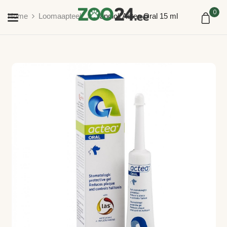
0
Home
Loomaapteek
Candioli Actea Oral 15 ml