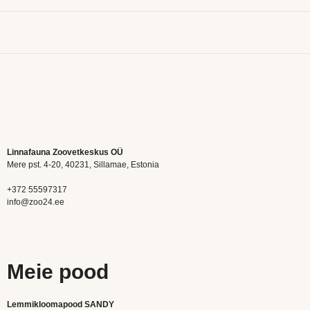
Linnafauna Zoovetkeskus OÜ
Mere pst. 4-20, 40231, Sillamae, Estonia
+372 55597317
info@zoo24.ee
Meie pood
Lemmikloomapood SANDY