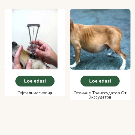
Loe edasi
Loe edasi
Офтальмоскопия
Отличие Транссудатов От
Экссудатов