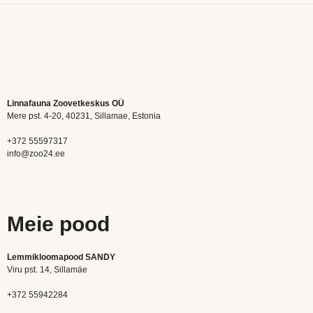
Linnafauna Zoovetkeskus OÜ
Mere pst. 4-20, 40231, Sillamae, Estonia
+372 55597317
info@zoo24.ee
Meie pood
Lemmikloomapood SANDY
Viru pst. 14, Sillamäe
+372 55942284